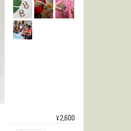
2,600
¥