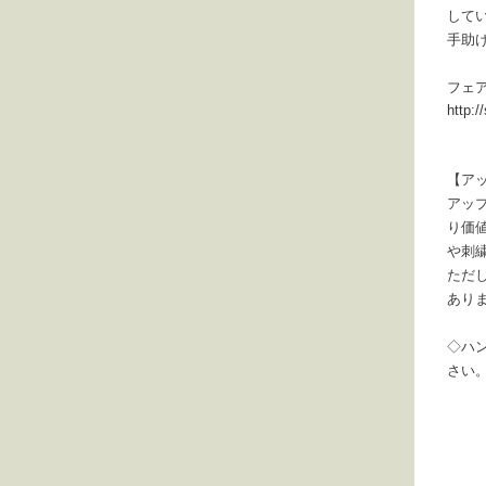
して
手助
フェ
http:
【ア
アッ
り価
や刺
ただ
あり
◇ハ
さい