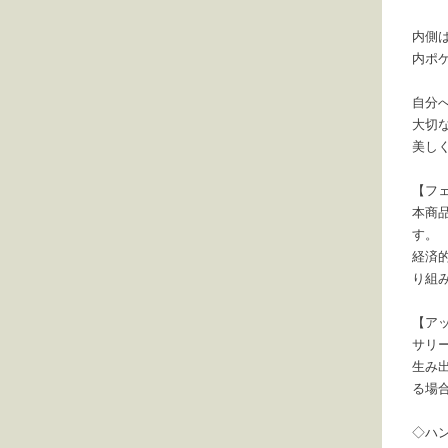
内側
内ポ
自分
大切
美し
【フ
本商
す。
経済
り組
【ア
サリ
生み
る場
◇ハ