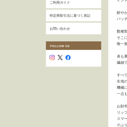
イン
ご利用ガイド
鮮や
特定商取引法に基づく表記
パッ
お問い合わせ
数種
そこ
唯一
FOLLOW US
表も
繊細
すべ
生地
機械
一点
お財
リッ
スマ
小ぶ