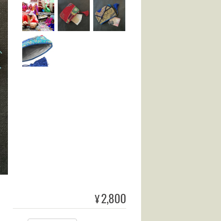
2,800
¥