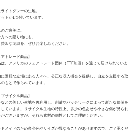
はライトグレーの生地。
ケットが1つ付いています。
へのご褒美に。
な方への贈り物にも。
く贅沢な刺繍を、ぜひお楽しみください。
ェアトレード商品】
品は、アメリカのフェアトレード団体（FTF加盟）を通じて届けられていま
的に困難な立場にある人々へ、公正な収入機会を提供し、自立を支援する取
みのもとで作られています。
ップサイクル商品】
ーなどの美しい生地を再利用し、刺繍やパッチワークによって新たな価値を
出しています。リサイクル生地の特性上、多少の色あせや小さな傷が見られ
合がございますが、それも素材の個性としてご理解ください。
ンドメイドのため多少色やサイズが異なることがありますので、ご了承くだ