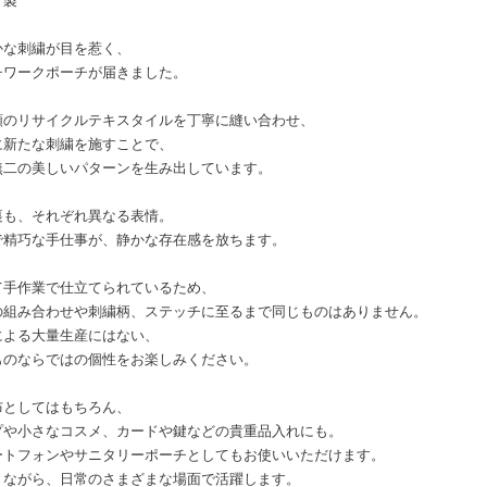
ド製
かな刺繍が目を惹く、
チワークポーチが届きました。
類のリサイクルテキスタイルを丁寧に縫い合わせ、
に新たな刺繍を施すことで、
無二の美しいパターンを生み出しています。
裏も、それぞれ異なる表情。
で精巧な手仕事が、静かな存在感を放ちます。
て手作業で仕立てられているため、
の組み合わせや刺繍柄、ステッチに至るまで同じものはありません。
による大量生産にはない、
ものならではの個性をお楽しみください。
布としてはもちろん、
プや小さなコスメ、カードや鍵などの貴重品入れにも。
ートフォンやサニタリーポーチとしてもお使いいただけます。
りながら、日常のさまざまな場面で活躍します。