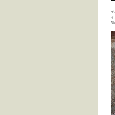
そ
イ
気