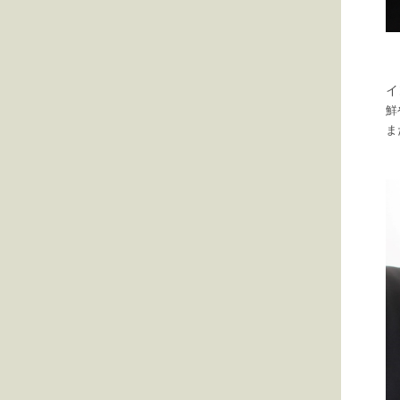
イ
鮮
ま