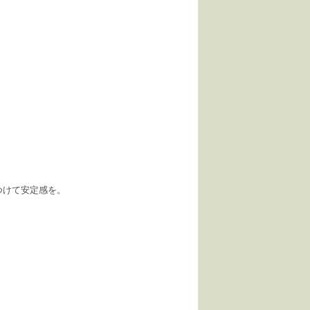
つけて安定感を。
。