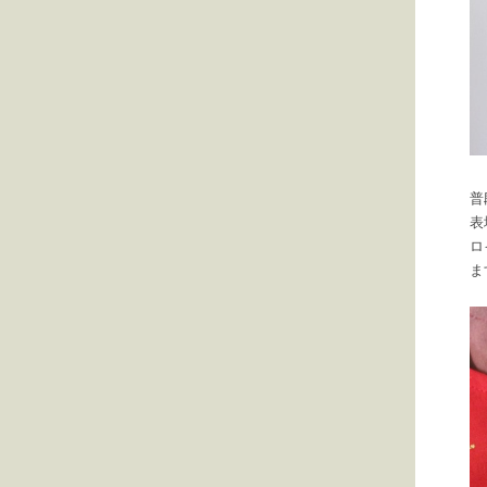
普
表
ロ
ま