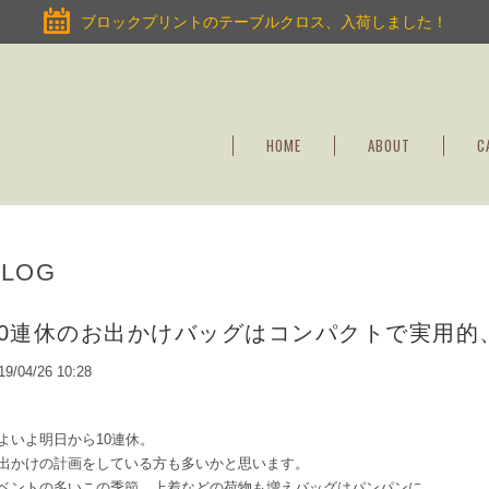
ブロックプリントのテーブルクロス、入荷しました！
HOME
ABOUT
C
BLOG
10連休のお出かけバッグはコンパクトで実用的
19/04/26 10:28
よいよ明日から10連休。
出かけの計画をしている方も多いかと思います。
ベントの多いこの季節、上着などの荷物も増えバッグはパンパンに。