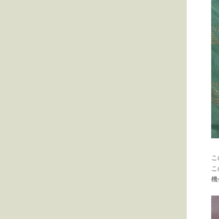
こ
こ
機