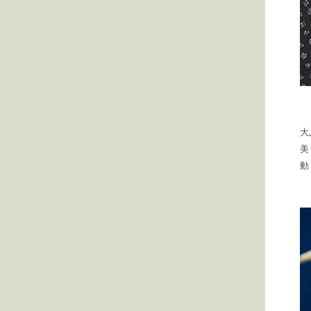
大
美
動