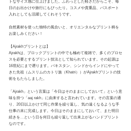
トなサイズ感に仕上げました。ふわっとした軽さだからこそ、毎
日のお出かけや旅行にもぴったり。コスメや貴重品、パスポート
入れとしても活躍してくれそうです。
自然素材を使った独特の風合いと、オリエンタルなプリント柄を
お楽しみください！
【Ajrakhプリントとは】
Ajrakhは、ブロックプリントの中でも極めて複雑で、多くのプロセ
スを必要とするプリント技法として知られています。その起源は
16世紀にまで遡ります。パキスタン、シンドからインドにやって
きた先祖（ムスリムのカトリ族（Khatri））がAjrakhプリントの技
術をもたらしました。
「Ajrakh」という言葉は「今日はそのままにしておいて」という意
味を持つ「aaj rakh」に由来すると言われています。その言葉の通
り、20日以上かけて同じ作業を繰り返し、気の遠くなるような手
仕事の末に完成します。今日はそのままにしておいて、また明日
続きを…という日を何日も繰り返して出来上がるハンドプリント
なのです。