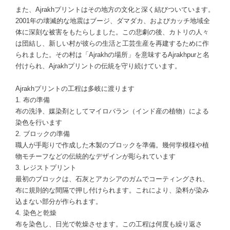
また、Ajrakhプリントはその地方の文化と深く結びついています。
2001年の壊滅的な地震はブージ、ダマダカ、およびカッチ地域全
体に深刻な被害をもたらしました。この悲劇の後、カトリの人々
は団結し、新しい村が彼らの生活と工芸生産を再建するために作
られました。その村は「Ajrakhの場所」を意味するAjrakhpurと名
付けられ、Ajrakhプリントの伝統を守り続けています。
Ajrakhプリントの工程は多岐に渡ります
1. 布の準備
布の洗浄、媒染剤としてマイロバラン（インド産の植物）による
染色を行います
2. ブロックの準備
職人が手彫りで作成した木製のブロックを準備。幾何学模様や植
物モチーフなどの伝統的なデザインが彫られています
3. レジストプリント
最初のブロックは、石灰とアカシアのガムでコーティングされ、
布に規則的な間隔で押し付けられます。これにより、染料が染み
込まない部分が作られます。
4. 染色と乾燥
布を染色し、日光で乾燥させます。この工程は何度も繰り返さ