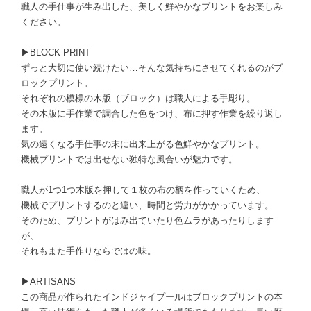
職人の手仕事が生み出した、美しく鮮やかなプリントをお楽しみ
ください。
▶BLOCK PRINT
ずっと大切に使い続けたい…そんな気持ちにさせてくれるのがブ
ロックプリント。
それぞれの模様の木版（ブロック）は職人による手彫り。
その木版に手作業で調合した色をつけ、布に押す作業を繰り返し
ます。
気の遠くなる手仕事の末に出来上がる色鮮やかなプリント。
機械プリントでは出せない独特な風合いが魅力です。
職人が1つ1つ木版を押して１枚の布の柄を作っていくため、
機械でプリントするのと違い、時間と労力がかかっています。
そのため、プリントがはみ出ていたり色ムラがあったりします
が、
それもまた手作りならではの味。
▶ARTISANS
この商品が作られたインドジャイプールはブロックプリントの本