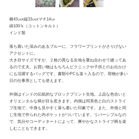
横43㎝x縦33㎝xマチ14㎝
綿100％（コットンキルト）
インド製
落ち着いた深みのあるブルーに、フラワープリントがさりげない
アクセントに。
大き目サイズですが、２枚の異なる生地を重ね合わせて縫ってあ
るので丈夫。お買い物はもちろんピクニックや子供とのお出かけ
にも活躍するバッグです。書類やPCも楽々入るので、荷物が多い
日の仕事用としても使えます。
外側はインドの伝統的なブロックプリント生地。上品な色合いと
オリエンタルな柄が目を惹きます。内側は同系色と白のストライ
プ生地で、中身も見やすく落ち着いた印象です。また、外側と同
じ生地で作られた内ポケットがついています。リバーシブルなの
で、気分やコーディネートによって、爽やかなストライプ柄を楽
しむこともできます。