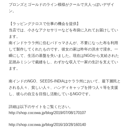
ブロンズとゴールドのライン模様がクールで大人っぽいデザイ
ン。
【ラッピングクロスで仕事の機会を提供】
当店では、小さなアクセサリーなどを布袋に入れてお届けしてい
ます。
南インドケララ州に住むパドゥマさんが、不要になった布を利用
して製作してくれたものです。彼女の家は昨年の洪水で浸水。一
瞬にして、生活の基盤を失いました。現在はNGOから支給された
足踏みミシンで裁縫をし、わずかな収入で一家の生計を支えてい
ます。
南インドのNGO、SEEDS-INDIAはケララ州において、最下層民と
される人々、貧しい人々、ハンディキャップを持つ人々等を支援
し、彼らの自立を目指し活動しているNGOです。
詳細は以下のサイトをご覧ください。
http://shop.cocowa.jp/blog/2019/07/08/170107
http://shop.cocowa.jp/blog/2016/10/28/160140