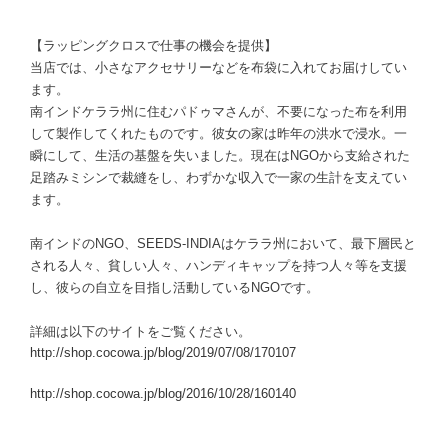
【ラッピングクロスで仕事の機会を提供】
当店では、小さなアクセサリーなどを布袋に入れてお届けしてい
ます。
南インドケララ州に住むパドゥマさんが、不要になった布を利用
して製作してくれたものです。彼女の家は昨年の洪水で浸水。一
瞬にして、生活の基盤を失いました。現在はNGOから支給された
足踏みミシンで裁縫をし、わずかな収入で一家の生計を支えてい
ます。
南インドのNGO、SEEDS-INDIAはケララ州において、最下層民と
される人々、貧しい人々、ハンディキャップを持つ人々等を支援
し、彼らの自立を目指し活動しているNGOです。
詳細は以下のサイトをご覧ください。
http://shop.cocowa.jp/blog/2019/07/08/170107
http://shop.cocowa.jp/blog/2016/10/28/160140