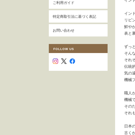
イン
ご利用ガイド
イン
特定商取引法に基づく表記
リビ
鮮や
お問い合わせ
表と
ずっ
FOLLOW US
そん
それ
伝統
気の
機械
職人
機械
その
それ
日本
古く