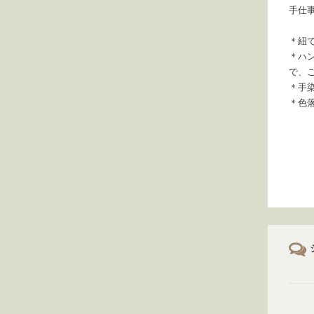
手仕
＊紐
＊ハ
で、
＊手
＊色