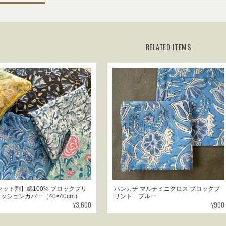
RELATED ITEMS
セット割】綿100% ブロックプリ
ハンカチ マルチミニクロス ブロックプ
クッションカバー（40×40cm）
リント ブルー
¥3,600
¥900