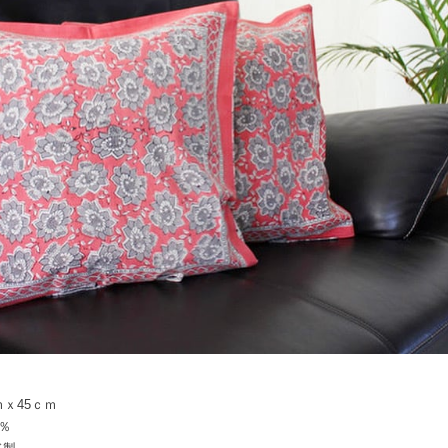
ｍｘ45ｃｍ
0％