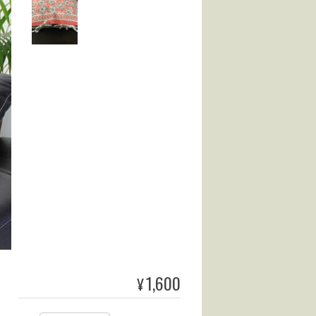
1,600
¥