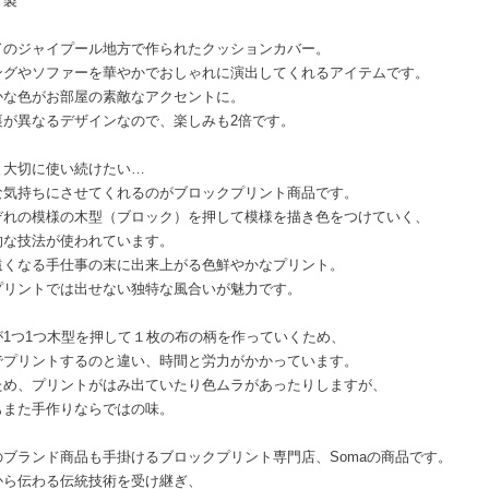
ド製
ドのジャイプール地方で作られたクッションカバー。
ングやソファーを華やかでおしゃれに演出してくれるアイテムです。
かな色がお部屋の素敵なアクセントに。
裏が異なるデザインなので、楽しみも2倍です。
と大切に使い続けたい…
な気持ちにさせてくれるのがブロックプリント商品です。
ぞれの模様の木型（ブロック）を押して模様を描き色をつけていく、
的な技法が使われています。
遠くなる手仕事の末に出来上がる色鮮やかなプリント。
プリントでは出せない独特な風合いが魅力です。
が1つ1つ木型を押して１枚の布の柄を作っていくため、
でプリントするのと違い、時間と労力がかかっています。
ため、プリントがはみ出ていたり色ムラがあったりしますが、
もまた手作りならではの味。
のブランド商品も手掛けるブロックプリント専門店、Somaの商品です。
から伝わる伝統技術を受け継ぎ、