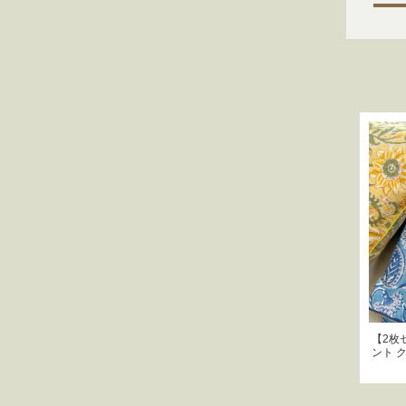
【2枚
ント 