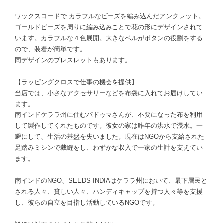
ワックスコードで カラフルなビーズを編み込んだアンクレット。
ゴールドビーズを周りに編み込みことで花の形にデザインされて
います。カラフルな４色展開。大きなベルがボタンの役割をする
ので、装着が簡単です。
同デザインのブレスレットもあります。
【ラッピングクロスで仕事の機会を提供】
当店では、小さなアクセサリーなどを布袋に入れてお届けしてい
ます。
南インドケララ州に住むパドゥマさんが、不要になった布を利用
して製作してくれたものです。彼女の家は昨年の洪水で浸水。一
瞬にして、生活の基盤を失いました。現在はNGOから支給された
足踏みミシンで裁縫をし、わずかな収入で一家の生計を支えてい
ます。
南インドのNGO、SEEDS-INDIAはケララ州において、最下層民と
される人々、貧しい人々、ハンディキャップを持つ人々等を支援
し、彼らの自立を目指し活動しているNGOです。