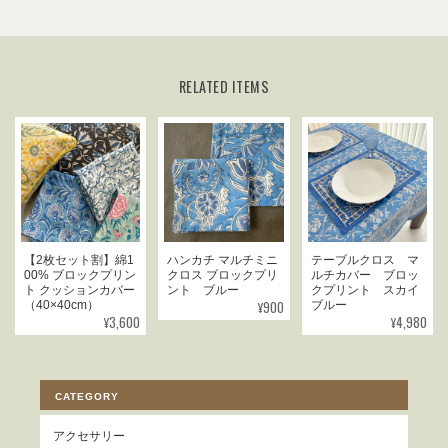
RELATED ITEMS
【2枚セット割】綿1
ハンカチ マルチミニ
テーブルクロス マ
00% ブロックプリン
クロス ブロックプリ
ルチカバー ブロッ
ト クッションカバー
ント ブルー
クプリント スカイ
¥900
（40×40cm）
ブルー
¥3,600
¥4,980
CATEGORY
アクセサリー