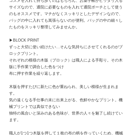
コスメを入れて持ち歩くのはもちろん、お薬手帳がピッタリ入る
サイズなので、通院に必要なものを入れて通院ポーチとして使う
のもオススメです。マチがなくスッキリとしたデザインなので、
バッグの中に入れても嵩張らないのが便利。バッグの中の細々し
たものをスッキリ整理してみませんか。
▶BLOCK PRINT
ずっと大切に使い続けたい…そんな気持ちにさせてくれるのがブ
ロックプリント。
それぞれの模様の木版（ブロック）は職人による手彫り。その木
版に手作業で調合した色をつけ
布に押す作業を繰り返します。
木版を押すたびに新たに色が重ねられ、美しい模様が生まれま
す。
気の遠くなる手仕事の末に出来上がる、色鮮やかなプリント。機
械プリントでは真似できない
独特の風合いと深みのある色味が、世界の人々を魅了し続けてい
ます。
職人が1つ1つ木版を押して１枚の布の柄を作っていくため、機械