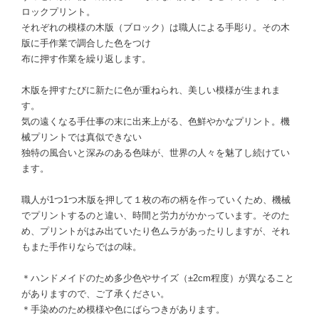
ロックプリント。
それぞれの模様の木版（ブロック）は職人による手彫り。その木
版に手作業で調合した色をつけ
布に押す作業を繰り返します。
木版を押すたびに新たに色が重ねられ、美しい模様が生まれま
す。
気の遠くなる手仕事の末に出来上がる、色鮮やかなプリント。機
械プリントでは真似できない
独特の風合いと深みのある色味が、世界の人々を魅了し続けてい
ます。
職人が1つ1つ木版を押して１枚の布の柄を作っていくため、機械
でプリントするのと違い、時間と労力がかかっています。そのた
め、プリントがはみ出ていたり色ムラがあったりしますが、それ
もまた手作りならではの味。
＊ハンドメイドのため多少色やサイズ（±2cm程度）が異なること
がありますので、ご了承ください。
＊手染めのため模様や色にばらつきがあります。