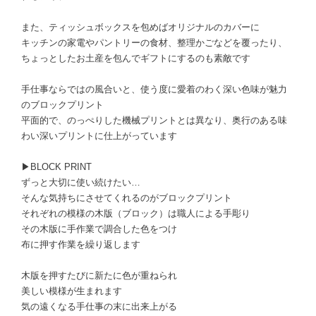
また、ティッシュボックスを包めばオリジナルのカバーに
キッチンの家電やパントリーの食材、整理かごなどを覆ったり、
ちょっとしたお土産を包んでギフトにするのも素敵です
手仕事ならではの風合いと、使う度に愛着のわく深い色味が魅力
のブロックプリント
平面的で、のっぺりした機械プリントとは異なり、奥行のある味
わい深いプリントに仕上がっています
▶BLOCK PRINT
ずっと大切に使い続けたい…
そんな気持ちにさせてくれるのがブロックプリント
それぞれの模様の木版（ブロック）は職人による手彫り
その木版に手作業で調合した色をつけ
布に押す作業を繰り返します
木版を押すたびに新たに色が重ねられ
美しい模様が生まれます
気の遠くなる手仕事の末に出来上がる