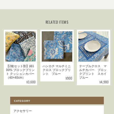
RELATED ITEMS
【2枚セット割】綿1
ハンカチ マルチミニ
テーブルクロス マ
00% ブロックプリン
クロス ブロックプリ
ルチカバー ブロッ
ト クッションカバー
ント ブルー
クプリント スカイ
¥900
（40×40cm）
ブルー
¥3,600
¥4,980
CATEGORY
アクセサリー