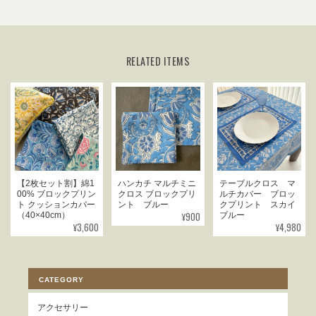
RELATED ITEMS
【2枚セット割】綿1
ハンカチ マルチミニ
テーブルクロス マ
00% ブロックプリン
クロス ブロックプリ
ルチカバー ブロッ
ト クッションカバー
ント ブルー
クプリント スカイ
¥900
（40×40cm）
ブルー
¥3,600
¥4,980
CATEGORY
アクセサリー